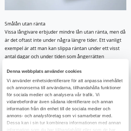
Smålån utan ränta
Vissa långivare erbjuder mindre lån utan ränta, men då
är det oftast inte under några längre tider. Ett vanligt
exempel är att man kan slippa räntan under ett visst
antal dagar och under tiden som ångerrätten
fortfarande gäller. Villkoren för detta skiljer sig mellan
Denna webbplats använder cookies
olika långivare så kolla alltid upp vad som gäller i ditt
Vi använder enhetsidentifierare för att anpassa innehållet
fall.
och annonserna till användarna, tillhandahålla funktioner
Det finns även banker som erbjuder räntefria smålån i
för sociala medier och analysera vår trafik. Vi
syfte att nå ut till nya kunder. Tänk på att alltid läsa
vidarebefordrar även sådana identifierare och annan
villkoren noggrant och att jämföra räntor mellan olika
information från din enhet till de sociala medier och
långivare. Den effektiva ränta är ett bra verktyg för att
annons- och analysföretag som vi samarbetar med.
jämföra den totala kostnaden för lånet eftersom den
Dessa kan i sin tur kombinera informationen med annan
information som du har tillhandahållit eller som de har
även räknar med eventuella avgifter.