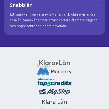
Snabblån
›
Ett snabblån kan vara ex SMS-lån, mikrolån eller andra
smålån. Snabblånen har oftast kortare återbetalningstid
och högre räntor än andra privatlån.
Klara Lån