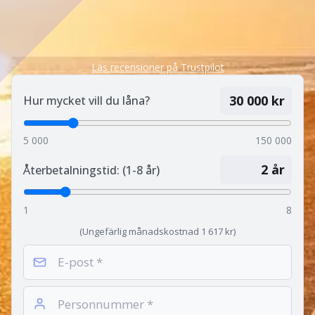
Läs recensioner på Trustpilot
30 000
kr
Hur mycket vill du låna?
5 000
150 000
2
år
Återbetalningstid: (1-8 år)
1
8
(Ungefärlig månadskostnad
1 617
kr)