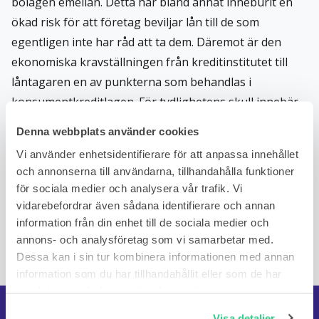
bolagen emellan. Detta har bland annat inneburit en
ökad risk för att företag beviljar lån till de som
egentligen inte har råd att ta dem. Däremot är den
ekonomiska kravställningen från kreditinstitutet till
låntagaren en av punkterna som behandlas i
konsumentkreditlagen. För tydlighetens skull innebär
detta alltså att kreditinstituten bara ska erbjuda lån till
Denna webbplats använder cookies
personer som förväntas kunna betala tillbaka dem.
Vi använder enhetsidentifierare för att anpassa innehållet
Räknas banker som kreditinstitut?
och annonserna till användarna, tillhandahålla funktioner
Utöver kreditmarknadsbolag betraktas även bankerna
för sociala medier och analysera vår trafik. Vi
i landet som kreditinstitut. Båda typerna av
vidarebefordrar även sådana identifierare och annan
kreditinstitut behandlas under samma regelverk och
information från din enhet till de sociala medier och
annons- och analysföretag som vi samarbetar med.
kräver samma tillstånd av Finansinspektionen.
Dessa kan i sin tur kombinera informationen med annan
information som du har tillhandahållit eller som de har
samlat in när du har använt deras tjänster.
Visa detaljer