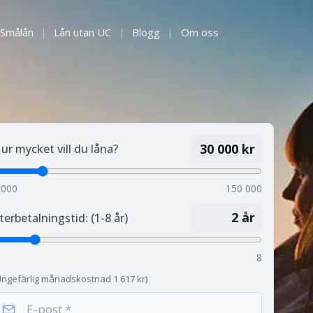
Smålån
|
Lån utan UC
|
Blogg
|
Om oss
30 000
kr
ur mycket vill du låna?
 000
150 000
2
år
terbetalningstid: (1-8 år)
8
Ungefärlig månadskostnad
1 617
kr)