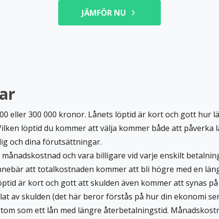
JÄMFÖR NU
nar
0 eller 300 000 kronor. Lånets löptid är kort och gott hur län
 Vilken löptid du kommer att välja kommer både att påverka
 dig och dina förutsättningar.
månadskostnad och vara billigare vid varje enskilt betalning
nnebär att totalkostnaden kommer att bli högre med en läng
ptid är kort och gott att skulden även kommer att synas på
talat av skulden (det här beror förstås på hur din ekonomi ser
värtom som ett lån med längre återbetalningstid. Månadsko