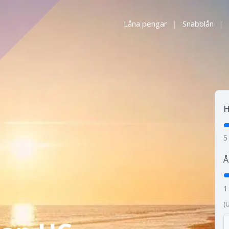
Låna pengar
|
Snabblån
|
H
5
Å
1
(