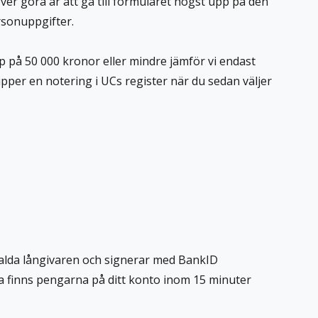
ver göra är att gå till formuläret högst upp på den
ersonuppgifter.
pp på 50 000 kronor eller mindre jämför vi endast
ipper en notering i UCs register när du sedan väljer
valda långivaren och signerar med BankID
na finns pengarna på ditt konto inom 15 minuter