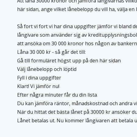
Att låna 30000 kronor och jämföra långivarnas villko
här sidan, ange vilket lånebelopp du vill ha, välja en 
⁠Så fort vi fort vi har dina uppgifter jämför vi bla
långivare som använder sig av kreditupplysningsbolag
att ansöka om 30 000 kronor hos någon av bankern
Låna 30 000 kr - så går det till:
Gå till formuläret högst upp på den här sidan
Välj lånebelopp och löptid
Fyll i dina uppgifter
Klart! Vi jämför nu!
Efter några minuter får du din lista
Du kan jämföra räntor, månadskostnad och andra vik
När du hittat det bästa lånet på 30000 kr ansöker 
Lånet betalas ut. Nu kommer långivaren att betala u