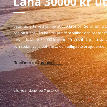
Låna 30000 kr u
Letar du efter ett lån på 30000 kronor? Se till att få 
oss på Klara Lån kan du jämföra villkor och räntor f
innan du lånar 30 000 kronor. På så sätt kan du stäl
och sedan välja det bästa och billigaste erbjudandet
Läs recensioner på Trustpilot