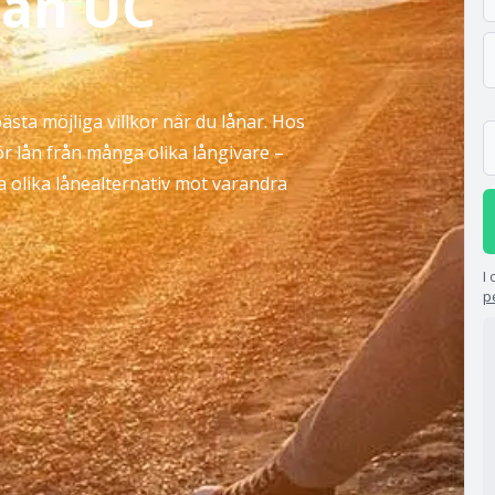
tan UC
bästa möjliga villkor när du lånar. Hos
ör lån från många olika långivare –
la olika lånealternativ mot varandra
.
I
p