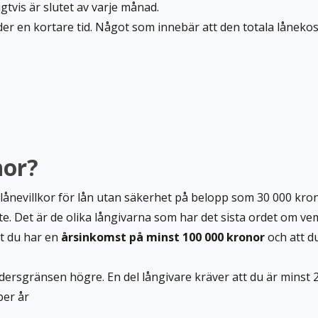
ligtvis är slutet av varje månad.
der en kortare tid. Något som innebär att den totala lånekos
nor?
ånevillkor för lån utan säkerhet på belopp som 30 000 krono
e. Det är de olika långivarna som har det sista ordet om v
tt du har en
årsinkomst på minst 100 000 kronor
och att d
åldersgränsen högre. En del långivare kräver att du är mins
per år