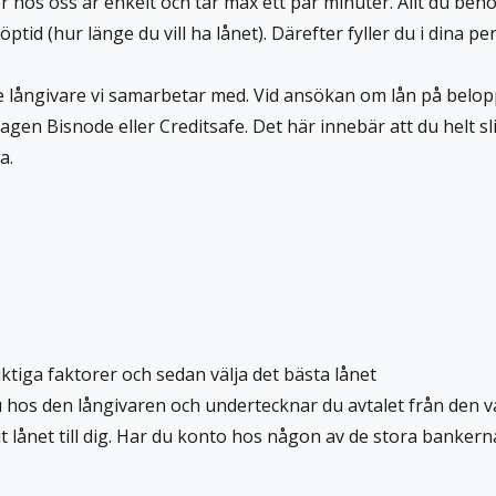
r hos oss är enkelt och tar max ett par minuter. Allt du behö
löptid (hur länge du vill ha lånet). Därefter fyller du i dina p
nd de långivare vi samarbetar med. Vid ansökan om lån på belo
en Bisnode eller Creditsafe. Det här innebär att du helt sl
a.
tiga faktorer och sedan välja det bästa lånet
du hos den långivaren och undertecknar du avtalet från den 
t lånet till dig. Har du konto hos någon av de stora banker